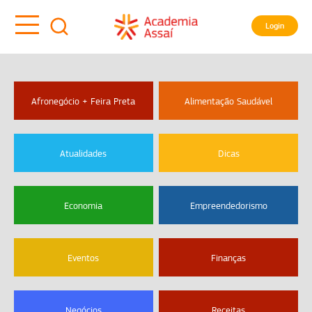
Login
Afronegócio + Feira Preta
Alimentação Saudável
Atualidades
Dicas
Economia
Empreendedorismo
Eventos
Finanças
Negócios
Receitas