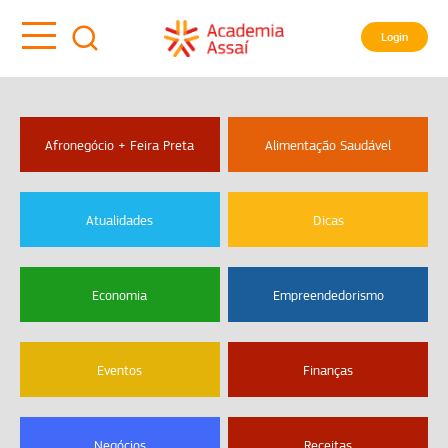
Login
Afronegócio + Feira Preta
Alimentação Saudável
Atualidades
Dicas
Economia
Empreendedorismo
Eventos
Finanças
Negócios
Receitas