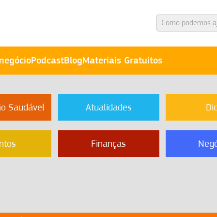
negócio
Podcast
Blog
Materiais Gratuitos
ão Saudável
Atualidades
Di
ntos
Finanças
Negó