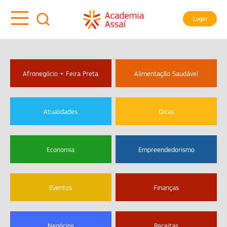
Login
Afronegócio + Feira Preta
Alimentação Saudável
Atualidades
Dicas
Economia
Empreendedorismo
Eventos
Finanças
Negócios
Receitas