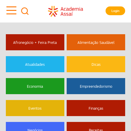
Login
Afronegócio + Feira Preta
Alimentação Saudável
Atualidades
Dicas
Economia
Empreendedorismo
Eventos
Finanças
Negócios
Receitas