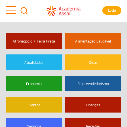
Login
Afronegócio + Feira Preta
Alimentação Saudável
Atualidades
Dicas
Economia
Empreendedorismo
Eventos
Finanças
Negócios
Receitas