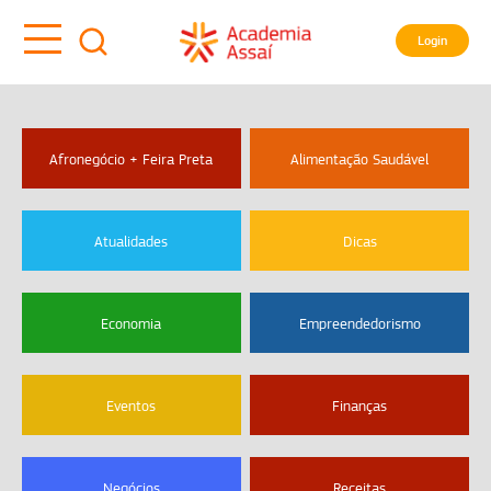
Login
Afronegócio + Feira Preta
Alimentação Saudável
Atualidades
Dicas
Economia
Empreendedorismo
Eventos
Finanças
Negócios
Receitas