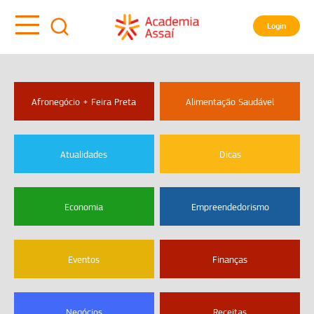
Login
Afronegócio + Feira Preta
Alimentação Saudável
Atualidades
Dicas
Economia
Empreendedorismo
Eventos
Finanças
Negócios
Receitas