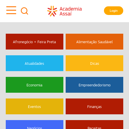
Login
Afronegócio + Feira Preta
Alimentação Saudável
Atualidades
Dicas
Economia
Empreendedorismo
Eventos
Finanças
Negócios
Receitas