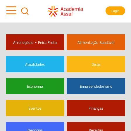
Login
Afronegócio + Feira Preta
Alimentação Saudável
Atualidades
Dicas
Economia
Empreendedorismo
Eventos
Finanças
Negócios
Receitas