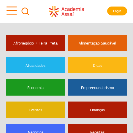
Login
Afronegócio + Feira Preta
Alimentação Saudável
Atualidades
Dicas
Economia
Empreendedorismo
Eventos
Finanças
Negócios
Receitas