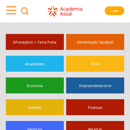
Login
Afronegócio + Feira Preta
Alimentação Saudável
Atualidades
Dicas
Economia
Empreendedorismo
Eventos
Finanças
Negócios
Receitas