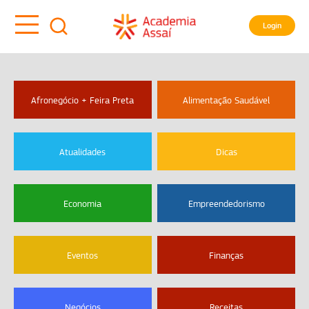
Login
Afronegócio + Feira Preta
Alimentação Saudável
Atualidades
Dicas
Economia
Empreendedorismo
Eventos
Finanças
Negócios
Receitas