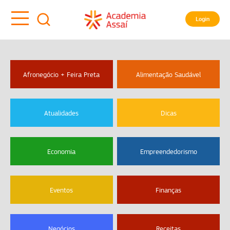
Login
Afronegócio + Feira Preta
Alimentação Saudável
Atualidades
Dicas
Economia
Empreendedorismo
Eventos
Finanças
Negócios
Receitas