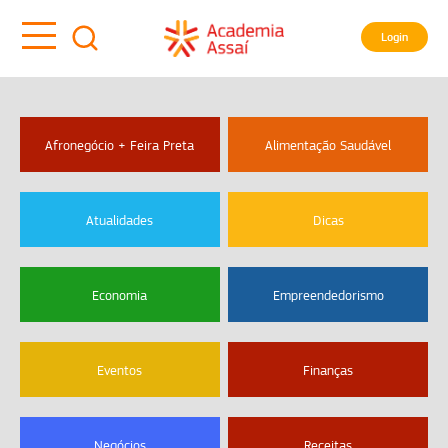
Login
Afronegócio + Feira Preta
Alimentação Saudável
Atualidades
Dicas
Economia
Empreendedorismo
Eventos
Finanças
Negócios
Receitas