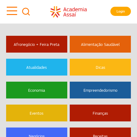
Login
Afronegócio + Feira Preta
Alimentação Saudável
Atualidades
Dicas
Economia
Empreendedorismo
Eventos
Finanças
Negócios
Receitas