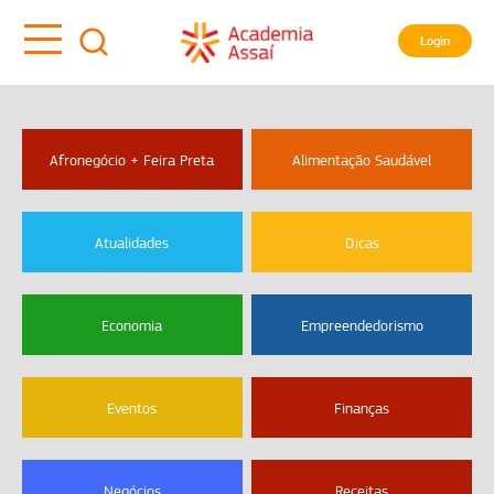
Login
Afronegócio + Feira Preta
Alimentação Saudável
Atualidades
Dicas
Economia
Empreendedorismo
Eventos
Finanças
Negócios
Receitas