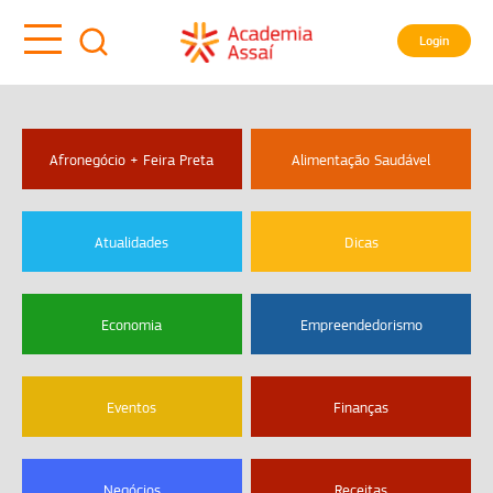
Login
Afronegócio + Feira Preta
Alimentação Saudável
Atualidades
Dicas
Economia
Empreendedorismo
Eventos
Finanças
Negócios
Receitas