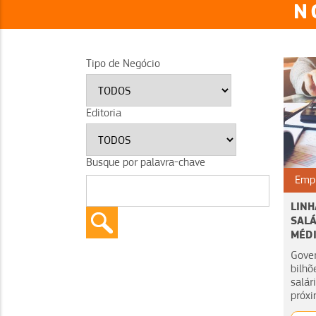
N
Tipo de Negócio
Editoria
Busque por palavra-chave
Emp
LINH
SALÁ
MÉD
Gover
bilhõ
salár
próx