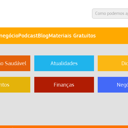
negócio
Podcast
Blog
Materiais Gratuitos
ão Saudável
Atualidades
Di
ntos
Finanças
Negó