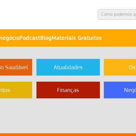
negócio
Podcast
Blog
Materiais Gratuitos
ão Saudável
Atualidades
Di
ntos
Finanças
Negó