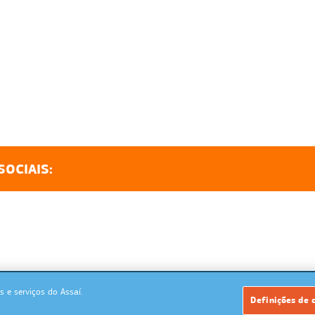
SOCIAIS:
 e serviços do Assaí.
Powered by: MegaMidia Group
Definições de 
Copyrights 2026. Todos os direitos reservados.