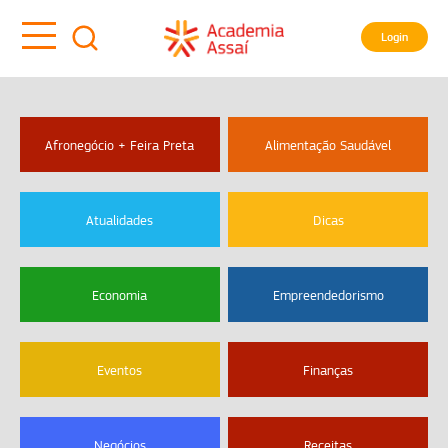
Login
Afronegócio + Feira Preta
Alimentação Saudável
Atualidades
Dicas
Economia
Empreendedorismo
Eventos
Finanças
Negócios
Receitas