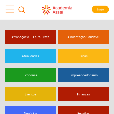
Login
Afronegócio + Feira Preta
Alimentação Saudável
Atualidades
Dicas
Economia
Empreendedorismo
Eventos
Finanças
Negócios
Receitas