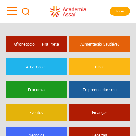
Login
Afronegócio + Feira Preta
Alimentação Saudável
Atualidades
Dicas
Economia
Empreendedorismo
Eventos
Finanças
Negócios
Receitas