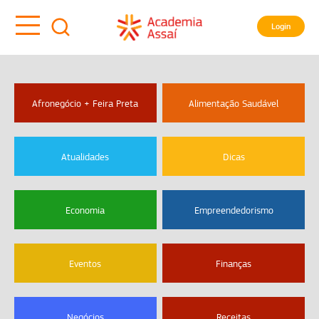
Login
Afronegócio + Feira Preta
Alimentação Saudável
Atualidades
Dicas
Economia
Empreendedorismo
Eventos
Finanças
Negócios
Receitas