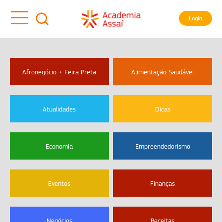
Login
Afronegócio + Feira Preta
Alimentação Saudável
Atualidades
Dicas
Economia
Empreendedorismo
Eventos
Finanças
Negócios
Receitas