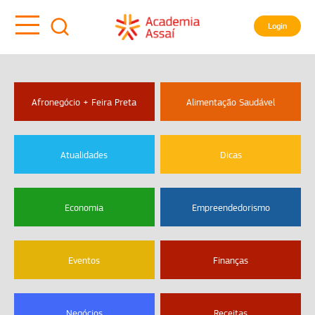
Login
Afronegócio + Feira Preta
Alimentação Saudável
Atualidades
Dicas
Economia
Empreendedorismo
Eventos
Finanças
Negócios
Receitas