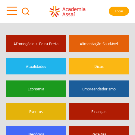
Login
Afronegócio + Feira Preta
Alimentação Saudável
Atualidades
Dicas
Economia
Empreendedorismo
Eventos
Finanças
Negócios
Receitas