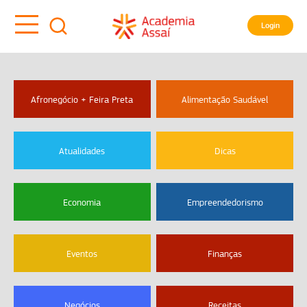
Login
Afronegócio + Feira Preta
Alimentação Saudável
Atualidades
Dicas
Economia
Empreendedorismo
Eventos
Finanças
Negócios
Receitas