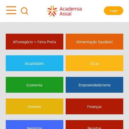
Login
Afronegócio + Feira Preta
Alimentação Saudável
Atualidades
Dicas
Economia
Empreendedorismo
Eventos
Finanças
Negócios
Receitas