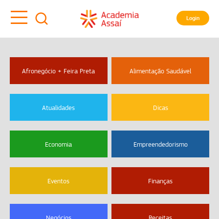
Login
Afronegócio + Feira Preta
Alimentação Saudável
Atualidades
Dicas
Economia
Empreendedorismo
Eventos
Finanças
Negócios
Receitas