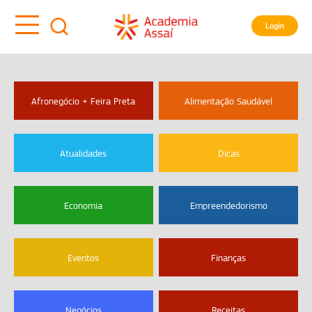
Login
Afronegócio + Feira Preta
Alimentação Saudável
Atualidades
Dicas
Economia
Empreendedorismo
Eventos
Finanças
Negócios
Receitas