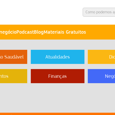
negócio
Podcast
Blog
Materiais Gratuitos
ão Saudável
Atualidades
Di
ntos
Finanças
Negó