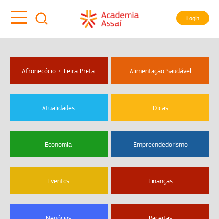
Login
Afronegócio + Feira Preta
Alimentação Saudável
Atualidades
Dicas
Economia
Empreendedorismo
Eventos
Finanças
Negócios
Receitas