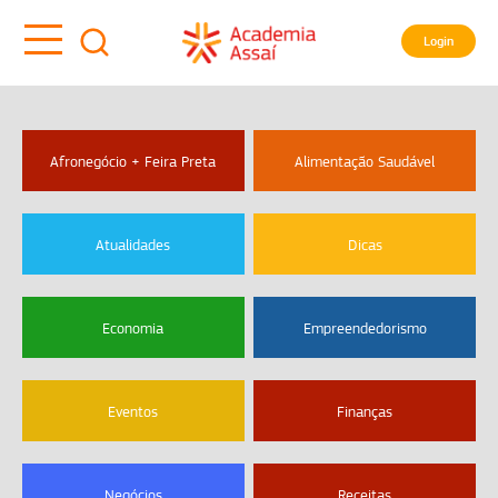
Login
Afronegócio + Feira Preta
Alimentação Saudável
Atualidades
Dicas
Economia
Empreendedorismo
Eventos
Finanças
Negócios
Receitas