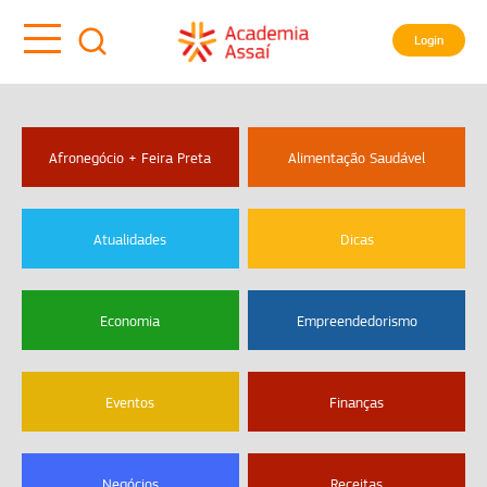
Login
Afronegócio + Feira Preta
Alimentação Saudável
Atualidades
Dicas
Economia
Empreendedorismo
Eventos
Finanças
Negócios
Receitas