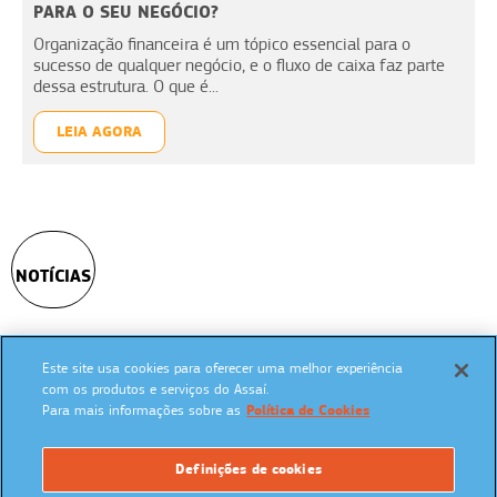
PARA O SEU NEGÓCIO?
Organização financeira é um tópico essencial para o
sucesso de qualquer negócio, e o fluxo de caixa faz parte
dessa estrutura. O que é...
LEIA AGORA
NOTÍCIAS
Este site usa cookies para oferecer uma melhor experiência
SIGA NAS REDES SOCIAIS:
com os produtos e serviços do Assaí.
Para mais informações sobre as
Política de Cookies
Definições de cookies
UM PROGRAMA: