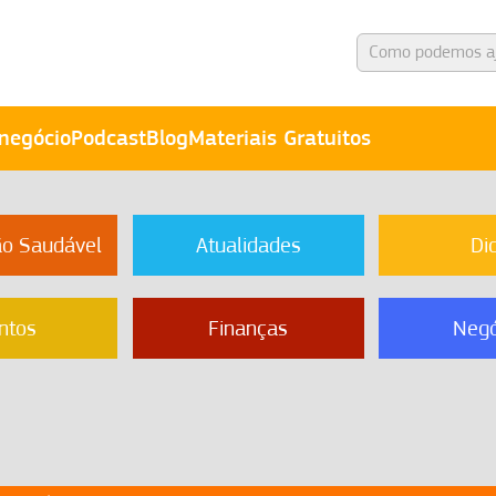
negócio
Podcast
Blog
Materiais Gratuitos
ão Saudável
Atualidades
Di
ntos
Finanças
Negó