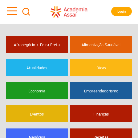
Login
Afronegócio + Feira Preta
Alimentação Saudável
Atualidades
Dicas
Economia
Empreendedorismo
Eventos
Finanças
Negócios
Receitas