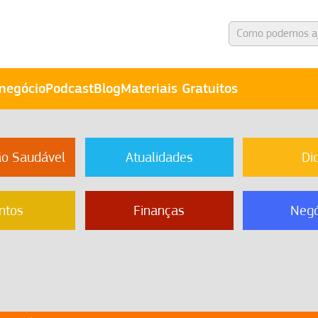
negócio
Podcast
Blog
Materiais Gratuitos
ão Saudável
Atualidades
Di
ntos
Finanças
Negó