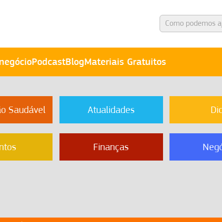
negócio
Podcast
Blog
Materiais Gratuitos
ão Saudável
Atualidades
Di
ntos
Finanças
Negó