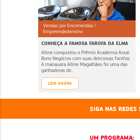
Vendas por Encomendas
Empreendedorismo
CONHEÇA A FAMOSA FAROFA DA ELMA
Alline conquistou o Prêmio Academia Assaí
Bons Negócios com suas deliciosas farofas
A manauara Alline Magalhães foi uma das
ganhadoras do...
LEIA AGORA
SIGA NAS REDES 
UM PROGRAMA: