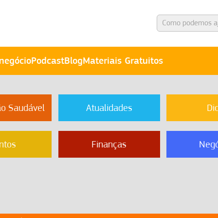
negócio
Podcast
Blog
Materiais Gratuitos
ão Saudável
Atualidades
Di
ntos
Finanças
Negó