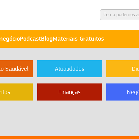
negócio
Podcast
Blog
Materiais Gratuitos
ão Saudável
Atualidades
Di
ntos
Finanças
Negó