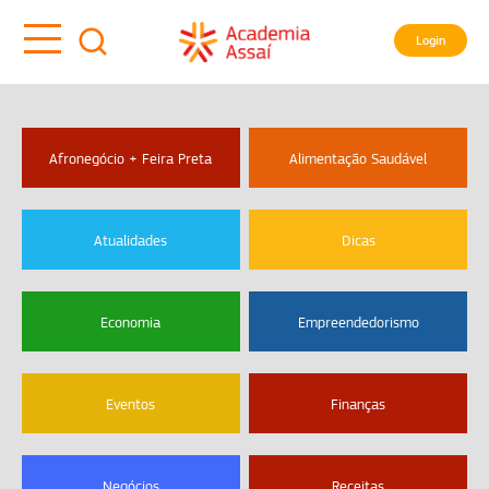
Login
Afronegócio + Feira Preta
Alimentação Saudável
Atualidades
Dicas
Economia
Empreendedorismo
Eventos
Finanças
Negócios
Receitas