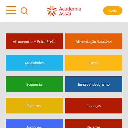
Login
Afronegócio + Feira Preta
Alimentação Saudável
Atualidades
Dicas
Economia
Empreendedorismo
Eventos
Finanças
Negócios
Receitas