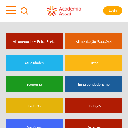
Login
Afronegócio + Feira Preta
Alimentação Saudável
Atualidades
Dicas
Economia
Empreendedorismo
Eventos
Finanças
Negócios
Receitas