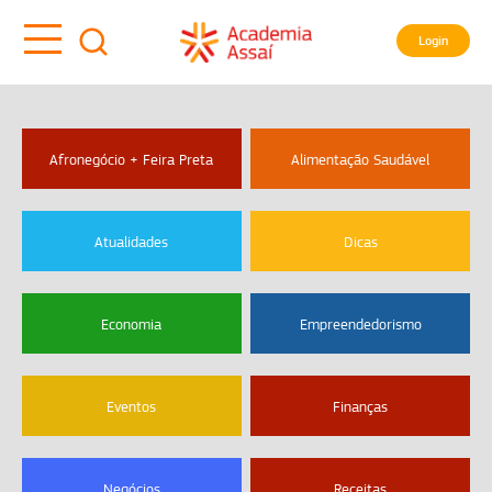
Login
Afronegócio + Feira Preta
Alimentação Saudável
Atualidades
Dicas
Economia
Empreendedorismo
Eventos
Finanças
Negócios
Receitas