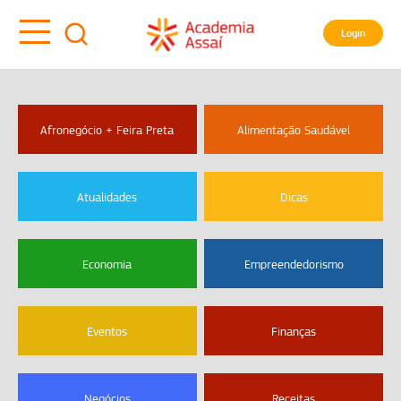
Login
Afronegócio + Feira Preta
Alimentação Saudável
Atualidades
Dicas
Economia
Empreendedorismo
Eventos
Finanças
Negócios
Receitas