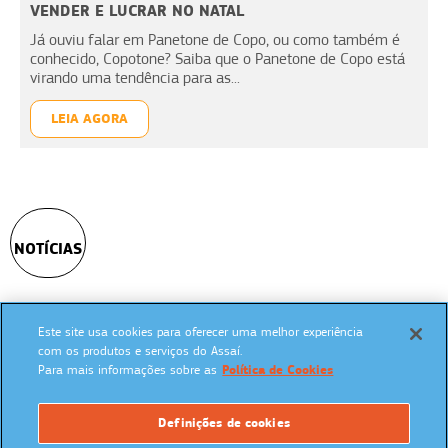
VENDER E LUCRAR NO NATAL
Já ouviu falar em Panetone de Copo, ou como também é
conhecido, Copotone? Saiba que o Panetone de Copo está
virando uma tendência para as...
LEIA AGORA
NOTÍCIAS
Este site usa cookies para oferecer uma melhor experiência
SIGA NAS REDES SOCIAIS:
com os produtos e serviços do Assaí.
Para mais informações sobre as
Política de Cookies
Definições de cookies
UM PROGRAMA: