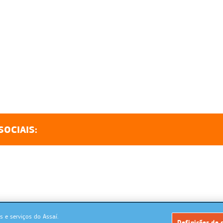
SOCIAIS:
 e serviços do Assaí.
Powered by: MegaMidia Group
Definições de 