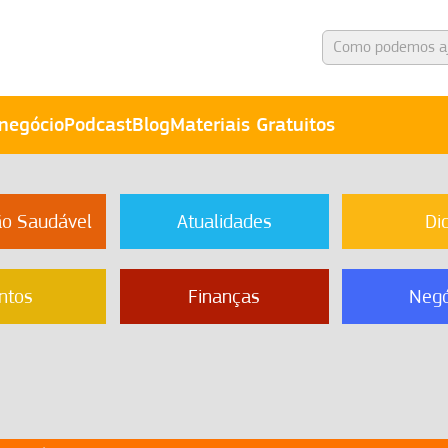
negócio
Podcast
Blog
Materiais Gratuitos
ão Saudável
Atualidades
Di
ntos
Finanças
Negó