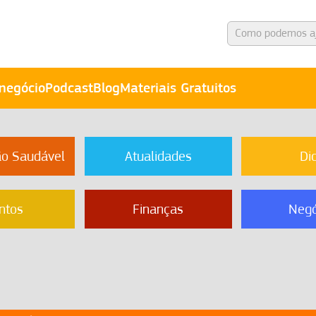
negócio
Podcast
Blog
Materiais Gratuitos
ão Saudável
Atualidades
Di
ntos
Finanças
Negó