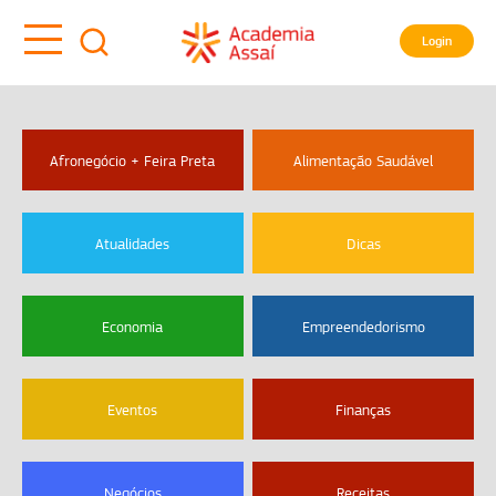
Login
Afronegócio + Feira Preta
Alimentação Saudável
Atualidades
Dicas
Economia
Empreendedorismo
Eventos
Finanças
Negócios
Receitas