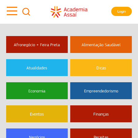
Login
Afronegócio + Feira Preta
Alimentação Saudável
Atualidades
Dicas
Economia
Empreendedorismo
Eventos
Finanças
Negócios
Receitas